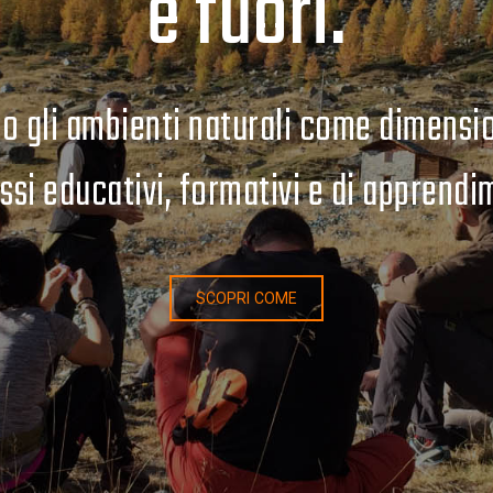
è fuori.
o gli ambienti naturali come dimensio
ssi educativi, formativi e di apprendi
SCOPRI COME