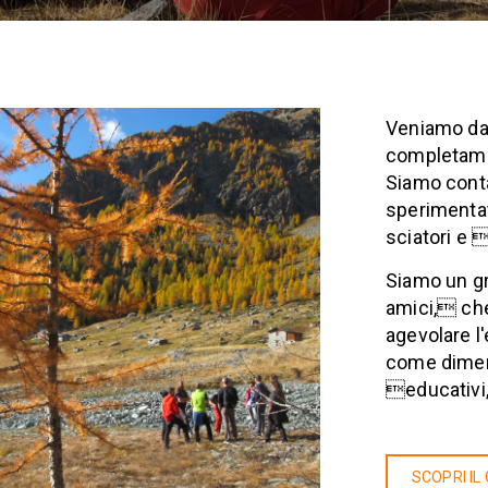
Veniamo da 
completame
Siamo contad
sperimentat
sciatori e 
Siamo un g
amici, ch
agevolare l
come dimens
educativi,
SCOPRI IL