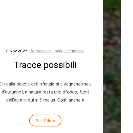
10 Nov 2025
formazione
.
scuola e giovani
Tracce possibili
Salta
appr
Sin dalla scuola dell’infanzia si disegnano mele
d’autunno.La natura resta uno sfondo, fuori
dall’aula in cui si è reclusi.Così, anche a
Saltare insi
un piccolo 
Read More
battit