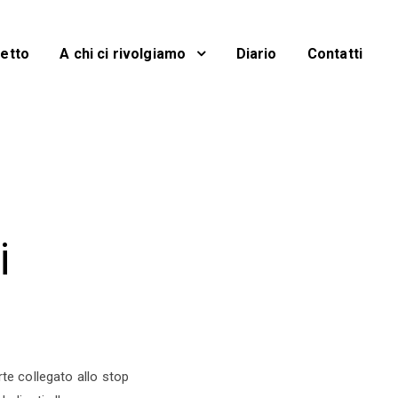
getto
A chi ci rivolgiamo
Diario
Contatti
i
rte collegato allo stop