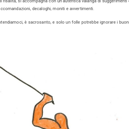
di risalita, si accompagna con un’autentica valanga di suggerimenti d
raccomandazioni, decaloghi, moniti e avvertimenti.
ntendiamoci, è sacrosanto, e solo un folle potrebbe ignorare i buoni