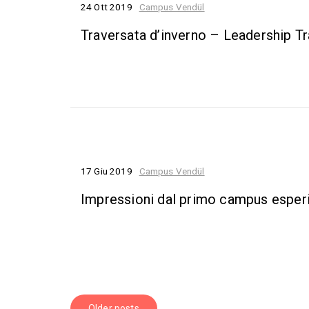
24 Ott 2019
Campus Vendül
Traversata d’inverno – Leadership Tr
17 Giu 2019
Campus Vendül
Impressioni dal primo campus esper
Older posts