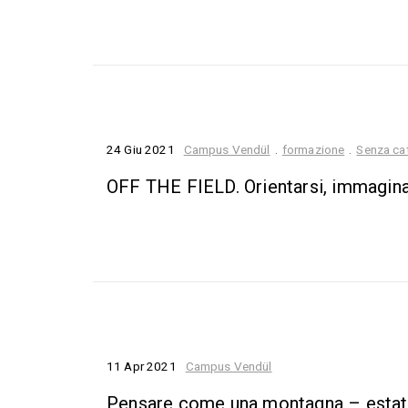
24 Giu 2021
Campus Vendül
.
formazione
.
Senza ca
OFF THE FIELD. Orientarsi, immaginare
11 Apr 2021
Campus Vendül
Pensare come una montagna – esta