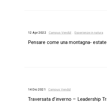
12 Apr 2022
Campus Vendül
.
Esperienze in natura
Pensare come una montagna- estate
14 Dic 2021
Campus Vendül
Traversata d’inverno – Leadership T