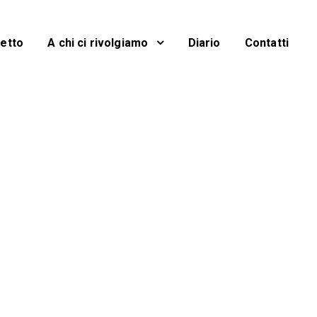
getto
A chi ci rivolgiamo
Diario
Contatti