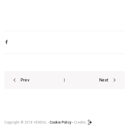
Prev
Next
|
P
o
s
Copyright © 2018 VENDUL -
Cookie Policy -
Credits: